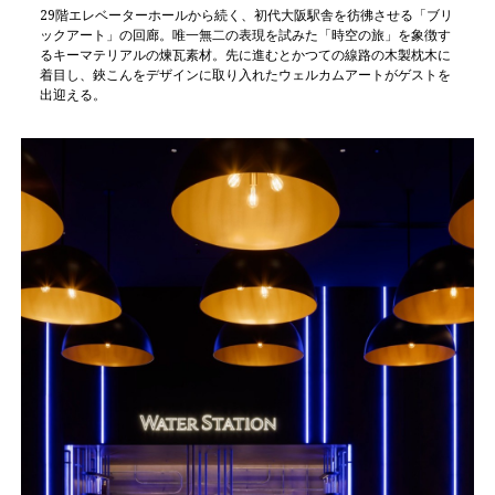
29階エレベーターホールから続く、初代大阪駅舎を彷彿させる「ブリ
ックアート」の回廊。唯一無二の表現を試みた「時空の旅」を象徴す
るキーマテリアルの煉瓦素材。先に進むとかつての線路の木製枕木に
着目し、鋏こんをデザインに取り入れたウェルカムアートがゲストを
出迎える。