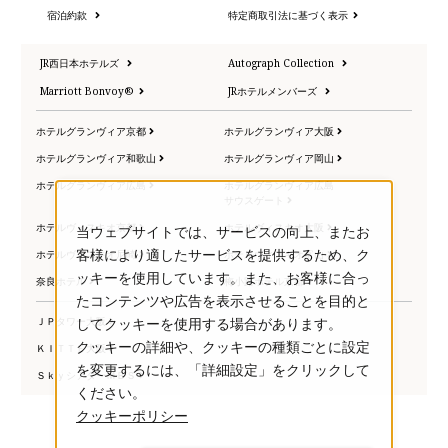
宿泊約款
特定商取引法に基づく表示
JR西日本ホテルズ
Autograph Collection
Marriott Bonvoy®
JRホテルメンバーズ
ホテルグランヴィア京都
ホテルグランヴィア大阪
ホテルグランヴィア和歌山
ホテルグランヴィア岡山
ホテルグランヴィア広島
ホテルグランヴィア広島
サウスゲート
ホテルヴィスキオ京都
ホテルヴィスキオ大阪
当ウェブサイトでは、サービスの向上、またお
ホテルヴィスキオ尼崎
ホテルヴィスキオ富山
客様により適したサービスを提供するため、ク
ッキーを使用しています。また、お客様に合っ
奈良ホテル
梅小路ポテル京都
たコンテンツや広告を表示させることを目的と
ＪＰタワー大阪
してクッキーを使用する場合があります。
クッキーの詳細や、クッキーの種類ごとに設定
ＫＩＴＴＥ大阪
を変更するには、「詳細設定」をクリックして
ＳｋｙシアターＭＢＳ
ください。
クッキーポリシー