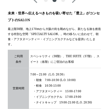
未来・世界へ伝えるべきものを
吸い寄せた「雲上」がコンセ
プトのSALON
最上階38階、地上170mから大阪の街を眺めながら、新たなる旅を創造
する特別な空間「SPECIALTY SALON」。時の移ろいに合わせて、朝
食・アフタヌーンティー・イブニングカクテルなどを提供いたしま
す。
ご利用
スペシャリティ（38階）、THE SUITE（37階）、ス
条件
イート（各階）にご宿泊のお客様
7:00～21:00（L.O. 20:30）
・朝食 7:00‐10:30 (L.O. 10:00)
・軽食 10:30‐15:00
営業時間
・アフタヌーンティー 15:00‐17:00
・イブニングカクテル 17:00‐19:00
・ナイトキャップ 19:00‐21:00 (L.O. 20:30)