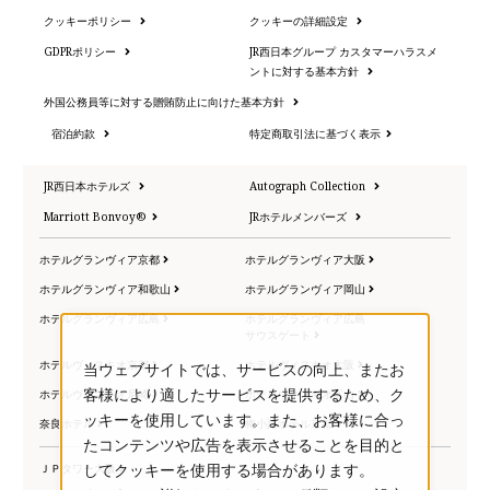
クッキーポリシー
クッキーの詳細設定
GDPRポリシー
JR西日本グループ カスタマーハラスメ
ントに対する基本方針
外国公務員等に対する贈賄防止に向けた基本方針
宿泊約款
特定商取引法に基づく表示
JR西日本ホテルズ
Autograph Collection
Marriott Bonvoy®
JRホテルメンバーズ
ホテルグランヴィア京都
ホテルグランヴィア大阪
ホテルグランヴィア和歌山
ホテルグランヴィア岡山
ホテルグランヴィア広島
ホテルグランヴィア広島
サウスゲート
ホテルヴィスキオ京都
ホテルヴィスキオ大阪
当ウェブサイトでは、サービスの向上、またお
客様により適したサービスを提供するため、ク
ホテルヴィスキオ尼崎
ホテルヴィスキオ富山
ッキーを使用しています。また、お客様に合っ
奈良ホテル
梅小路ポテル京都
たコンテンツや広告を表示させることを目的と
ＪＰタワー大阪
してクッキーを使用する場合があります。