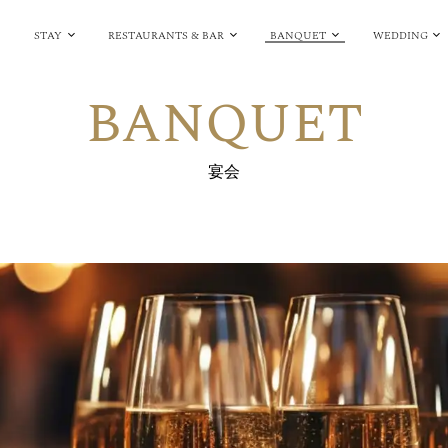
STAY
RESTAURANTS & BAR
BANQUET
WEDDING
BANQUET
宴会