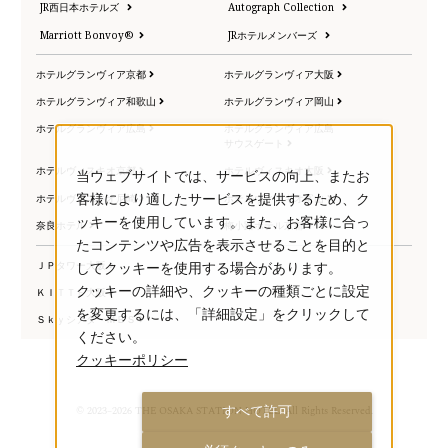
JR西日本ホテルズ
Autograph Collection
Marriott Bonvoy®
JRホテルメンバーズ
ホテルグランヴィア京都
ホテルグランヴィア大阪
ホテルグランヴィア和歌山
ホテルグランヴィア岡山
ホテルグランヴィア広島
ホテルグランヴィア広島
サウスゲート
ホテルヴィスキオ京都
ホテルヴィスキオ大阪
当ウェブサイトでは、サービスの向上、またお
ホテルヴィスキオ尼崎
ホテルヴィスキオ富山
客様により適したサービスを提供するため、ク
ッキーを使用しています。また、お客様に合っ
奈良ホテル
梅小路ポテル京都
たコンテンツや広告を表示させることを目的と
ＪＰタワー大阪
してクッキーを使用する場合があります。
クッキーの詳細や、クッキーの種類ごとに設定
ＫＩＴＴＥ大阪
を変更するには、「詳細設定」をクリックして
ＳｋｙシアターＭＢＳ
ください。
クッキーポリシー
すべて許可
© 2023–2026 THE OSAKA STATION HOTEL. All Rights Reserved.