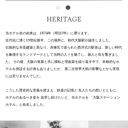
HERITAGE
当ホテル名の由来は、1874年（明治7年）に遡ります。
近代化に湧く19世紀後半、この場所に、初代大阪駅が誕生しました。
伝統的な⽊造建築と異なり、⾚煉⽡で造られた⻄洋式の駅舎は、新しい時代
を象徴するランドマークとして当時の⼈々を魅了し、旅⼈と街を繋ぎまし
た。
その後、⼤阪の発展と共に移転と増改築を繰り返す中で、本格的なホ
テルを併設する計画もありましたが、 第⼆次世界⼤戦の影響などから実現
には⾄りませんでした。
こうした歴史的な意義を踏まえ、鉄道の記憶と
先人たちの想いとともに、
ホテルのあるべき姿を
追求し続けたいと、当ホテルを
「大阪ステーション
ホテル」と命名しました。