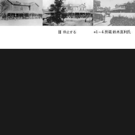
※1～4 所蔵 鈴木直利氏
停止する