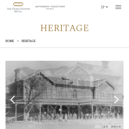
JP
HERITAGE
HOME
>
HERITAGE
N
e
P
r
e
i
o
u
xt
v
s
所蔵 京都鉄道博物館
提供 JR西日本