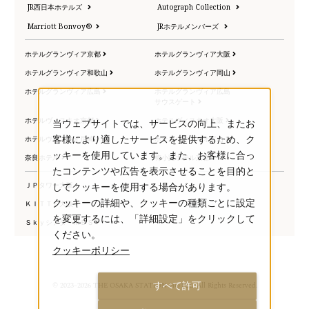
JR西日本ホテルズ
Autograph Collection
Marriott Bonvoy®
JRホテルメンバーズ
ホテルグランヴィア京都
ホテルグランヴィア大阪
ホテルグランヴィア和歌山
ホテルグランヴィア岡山
ホテルグランヴィア広島
ホテルグランヴィア広島
サウスゲート
ホテルヴィスキオ京都
ホテルヴィスキオ大阪
当ウェブサイトでは、サービスの向上、またお
ホテルヴィスキオ尼崎
ホテルヴィスキオ富山
客様により適したサービスを提供するため、ク
ッキーを使用しています。また、お客様に合っ
奈良ホテル
梅小路ポテル京都
たコンテンツや広告を表示させることを目的と
ＪＰタワー大阪
してクッキーを使用する場合があります。
クッキーの詳細や、クッキーの種類ごとに設定
ＫＩＴＴＥ大阪
を変更するには、「詳細設定」をクリックして
ＳｋｙシアターＭＢＳ
ください。
クッキーポリシー
すべて許可
© 2023–2026 THE OSAKA STATION HOTEL. All Rights Reserved.