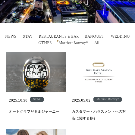
NEWS
STAY
RESTAURANTS & BAR
BANQUET
WEDDING
OTHER
Marriott Bonvoy®
All
STAY
Marriott Bonvoy®
2025.10.30
2025.05.02
オートグラフだるまジャーニー
カスタマー・ハラスメントへの対
応に関する指針