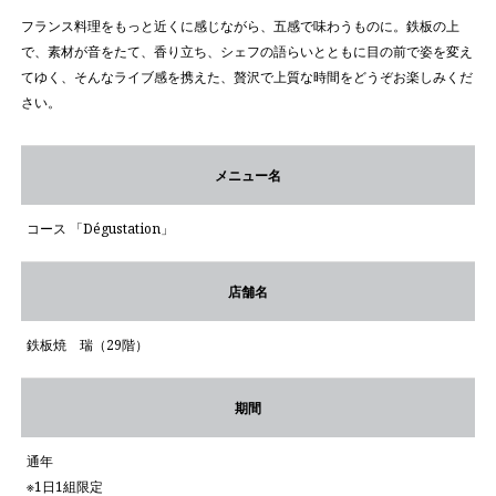
フランス料理をもっと近くに感じながら、五感で味わうものに。鉄板の上
で、素材が音をたて、香り立ち、シェフの語らいとともに目の前で姿を変え
てゆく、そんなライブ感を携えた、贅沢で上質な時間をどうぞお楽しみくだ
さい。
メニュー名
コース 「Dégustation」
店舗名
鉄板焼 瑞（29階）
期間
通年
※1日1組限定