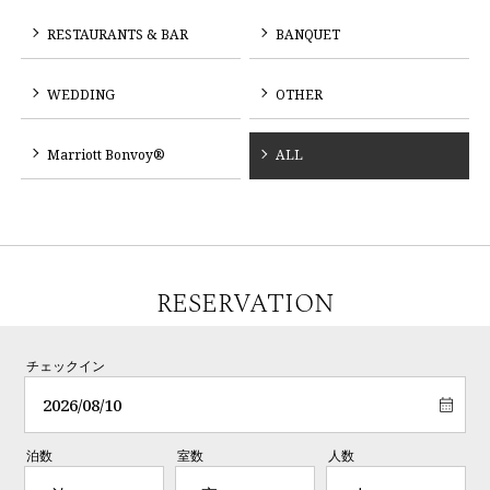
RESTAURANTS & BAR
BANQUET
WEDDING
OTHER
Marriott Bonvoy®
ALL
RESERVATION
チェックイン
泊数
室数
人数