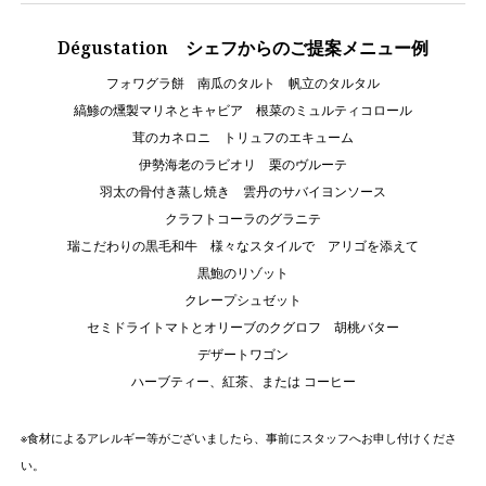
Dégustation シェフからのご提案メニュー例
フォワグラ餅 南瓜のタルト 帆立のタルタル
縞鯵の燻製マリネとキャビア 根菜のミュルティコロール
茸のカネロニ トリュフのエキューム
伊勢海老のラビオリ 栗のヴルーテ
羽太の骨付き蒸し焼き 雲丹のサバイヨンソース
クラフトコーラのグラニテ
瑞こだわりの黒毛和牛 様々なスタイルで アリゴを添えて
黒鮑のリゾット
クレープシュゼット
セミドライトマトとオリーブのクグロフ 胡桃バター
デザートワゴン
ハーブティー、紅茶、または コーヒー
※食材によるアレルギー等がございましたら、事前にスタッフへお申し付けくださ
い。