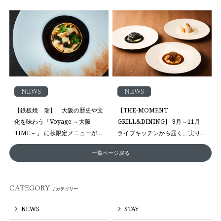
ィー
Homard Bleu ～海の青いダイヤ
～」 が新登場
NEWS
NEWS
【鉄板焼 瑞】 大阪の歴史や文
【THE-MOMENT
化を味わう「Voyage ～大阪
GRILL&DINING】 9月～11月
TIME～」 に秋限定メニューが登
ライブキッチンから届く、実り豊
場
かな秋の味覚 オーダー制で味わ
一覧ページ戻る
うメインディッシュが、月替わり
で登場
CATEGORY
/ カテゴリー
NEWS
STAY