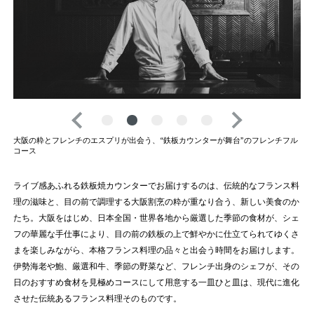
大阪の粋とフレンチのエスプリが出会う、“鉄板カウンターが舞台”のフレンチフル
コース
ライブ感あふれる鉄板焼カウンターでお届けするのは、伝統的なフランス料
理の滋味と、目の前で調理する大阪割烹の粋が重なり合う、新しい美食のか
たち。大阪をはじめ、日本全国・世界各地から厳選した季節の食材が、シェ
フの華麗な手仕事により、目の前の鉄板の上で鮮やかに仕立てられてゆくさ
まを楽しみながら、本格フランス料理の品々と出会う時間をお届けします。
伊勢海老や鮑、厳選和牛、季節の野菜など、フレンチ出身のシェフが、その
日のおすすめ食材を見極めコースにして用意する一皿ひと皿は、現代に進化
させた伝統あるフランス料理そのものです。