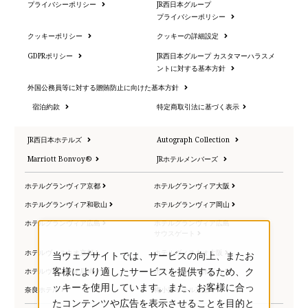
プライバシーポリシー
JR西日本グループ
プライバシーポリシー
クッキーポリシー
クッキーの詳細設定
GDPRポリシー
JR西日本グループ カスタマーハラスメ
ントに対する基本方針
外国公務員等に対する贈賄防止に向けた基本方針
宿泊約款
特定商取引法に基づく表示
JR西日本ホテルズ
Autograph Collection
Marriott Bonvoy®
JRホテルメンバーズ
ホテルグランヴィア京都
ホテルグランヴィア大阪
ホテルグランヴィア和歌山
ホテルグランヴィア岡山
ホテルグランヴィア広島
ホテルグランヴィア広島
サウスゲート
ホテルヴィスキオ京都
ホテルヴィスキオ大阪
当ウェブサイトでは、サービスの向上、またお
ホテルヴィスキオ尼崎
ホテルヴィスキオ富山
客様により適したサービスを提供するため、ク
ッキーを使用しています。また、お客様に合っ
奈良ホテル
梅小路ポテル京都
たコンテンツや広告を表示させることを目的と