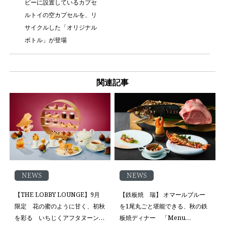
ビーに設置しているカプセ
ルトイの空カプセルを、リ
サイクルした「オリジナル
ボトル」が登場
関連記事
NEWS
NEWS
【THE LOBBY LOUNGE】9月
【鉄板焼 瑞】 オマールブルー
限定 花の蜜のように甘く、初秋
を1尾丸ごと堪能できる、秋の鉄
を彩る いちじくアフタヌーンテ
板焼ディナー 「Menu