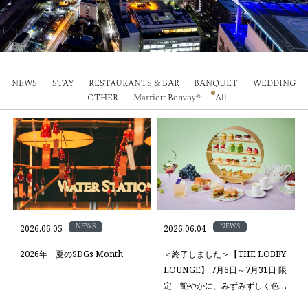
NEWS
STAY
RESTAURANTS & BAR
BANQUET
WEDDING
OTHER
Marriott Bonvoy®
All
NEWS
NEWS
2026.06.05
2026.06.04
2026年 夏のSDGs Month
＜終了しました＞【THE LOBBY
LOUNGE】 7月6日～7月31日 限
定 艶やかに、みずみずしく色づ
く ぶどうアフタヌーンティー