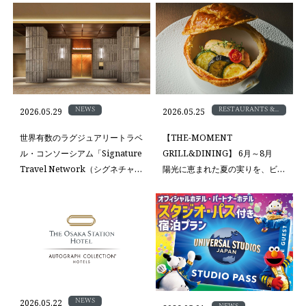
NEWS
RESTAURANTS &
2026.05.29
2026.05.25
BAR
世界有数のラグジュアリートラベ
【THE-MOMENT
ル・コンソーシアム「Signature
GRILL&DINING】 6月～8月
Travel Network（シグネチャー
陽光に恵まれた夏の実りを、ビュ
トラベル ネットワーク）」に加
ッフェスタイルで贅沢に
盟
NEWS
2026.05.22