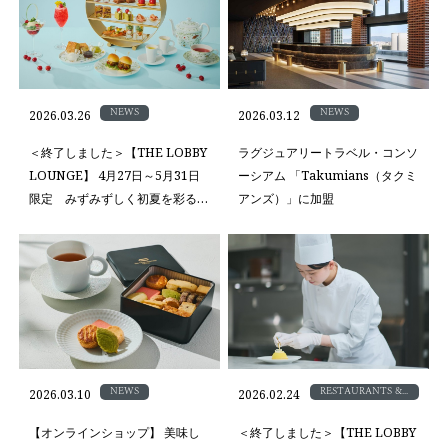
NEWS
NEWS
2026.03.26
2026.03.12
＜終了しました＞【THE LOBBY
ラグジュアリートラベル・コンソ
LOUNGE】 4月27日～5月31日
ーシアム 「Takumians（タクミ
限定 みずみずしく初夏を彩る
アンズ）」に加盟
さくらんぼアフタヌーンティー
NEWS
RESTAURANTS &
2026.03.10
2026.02.24
BAR
【オンラインショップ】 美味し
＜終了しました＞【THE LOBBY