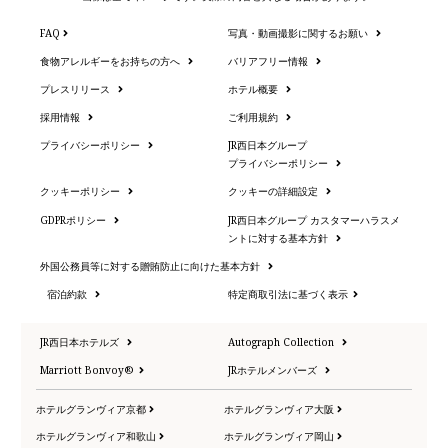
FAQ
写真・動画撮影に関するお願い
食物アレルギーをお持ちの方へ
バリアフリー情報
プレスリリース
ホテル概要
採用情報
ご利用規約
プライバシーポリシー
JR西日本グループ
プライバシーポリシー
クッキーポリシー
クッキーの詳細設定
GDPRポリシー
JR西日本グループ カスタマーハラスメ
ントに対する基本方針
外国公務員等に対する贈賄防止に向けた基本方針
宿泊約款
特定商取引法に基づく表示
JR西日本ホテルズ
Autograph Collection
Marriott Bonvoy®
JRホテルメンバーズ
ホテルグランヴィア京都
ホテルグランヴィア大阪
ホテルグランヴィア和歌山
ホテルグランヴィア岡山