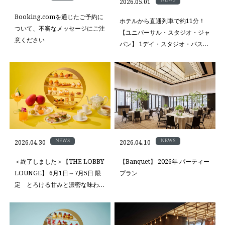
NEWS
2026.05.01
Booking.comを通じたご予約に
ホテルから直通列車で約11分！
ついて、不審なメッセージにご注
【ユニバーサル・スタジオ・ジャ
意ください
パン】 1デイ・スタジオ・パス付
プラン
NEWS
NEWS
2026.04.30
2026.04.10
＜終了しました＞【THE LOBBY
【Banquet】 2026年 パーティー
LOUNGE】 6月1日～7月5日 限
プラン
定 とろける甘みと濃密な味わ
い マンゴーアフタヌーンティー